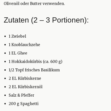
Olivenöl oder Butter verwenden.
Zutaten (2 – 3 Portionen):
1 Zwiebel
1 Knoblauchzehe
1 EL Ghee
1 Hokkaidokürbis (ca. 600 g)
1/2 Topf frisches Basilikum
2 EL Kürbiskerne
2 EL Kürbiskernöl
Salz & Pfeffer
200 g Spaghetti