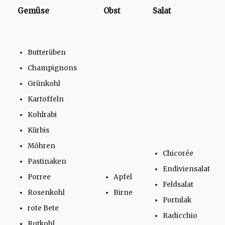
Gemüse
Obst
Salat
Butterüben
Champignons
Grünkohl
Kartoffeln
Kohlrabi
Kürbis
Möhren
Chicorée
Pastinaken
Endiviensalat
Porree
Apfel
Feldsalat
Rosenkohl
Birne
Portulak
rote Bete
Radicchio
Rotkohl